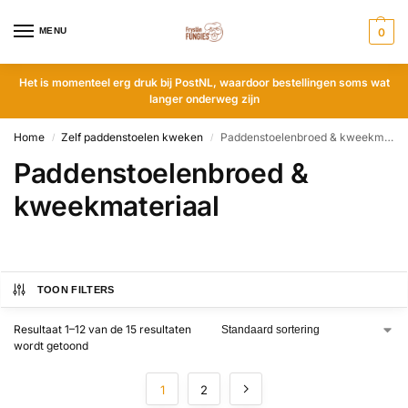
MENU
0
Het is momenteel erg druk bij PostNL, waardoor bestellingen soms wat
langer onderweg zijn
Home
Zelf paddenstoelen kweken
Paddenstoelenbroed & kweekmateriaal
/
/
Paddenstoelenbroed &
kweekmateriaal
TOON FILTERS
Resultaat 1–12 van de 15 resultaten
wordt getoond
1
2