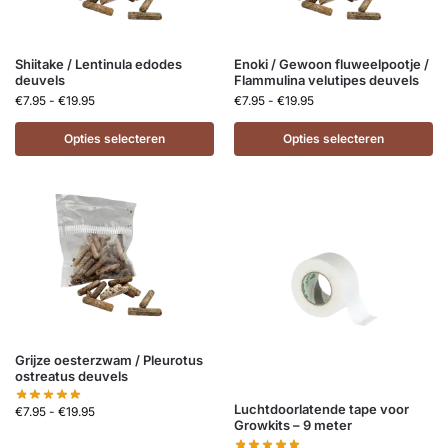
Shiitake / Lentinula edodes
Enoki / Gewoon fluweelpootje /
deuvels
Flammulina velutipes deuvels
€
7.95
-
€
19.95
€
7.95
-
€
19.95
Opties selecteren
Opties selecteren
Grijze oesterzwam / Pleurotus
ostreatus deuvels
Luchtdoorlatende tape voor
€
7.95
-
€
19.95
Growkits – 9 meter