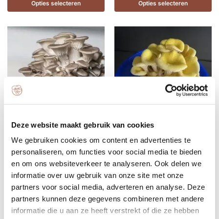
Opties selecteren
Opties selecteren
Gele oesterzwam Broed –
Deze website maakt gebruik van cookies
Pleurotus citrinopileatus – Los
Pleurotus Ostreatus (Grijze
mycelium voor ervaren
We gebruiken cookies om content en advertenties te
oesterzwam) geen sporen –
hobbykwekers
Los broed voor ervaren
personaliseren, om functies voor social media te bieden
€
5.95
-
€
39.95
hobbykwekers
en om ons websiteverkeer te analyseren. Ook delen we
€
5.95
-
€
84.95
informatie over uw gebruik van onze site met onze
partners voor social media, adverteren en analyse. Deze
Opties selecteren
Opties selecteren
partners kunnen deze gegevens combineren met andere
informatie die u aan ze heeft verstrekt of die ze hebben