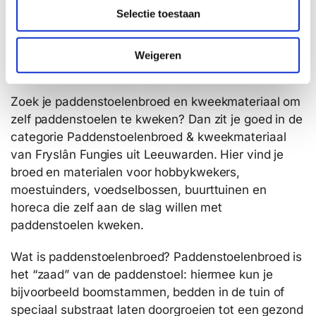
Selectie toestaan
Opties selecteren
Opties selecteren
t
i
e
Weigeren
1
2
Zoek je paddenstoelenbroed en kweekmateriaal om
zelf paddenstoelen te kweken? Dan zit je goed in de
categorie Paddenstoelenbroed & kweekmateriaal
van Fryslân Fungies uit Leeuwarden. Hier vind je
broed en materialen voor hobbykwekers,
moestuinders, voedselbossen, buurttuinen en
horeca die zelf aan de slag willen met
paddenstoelen kweken.
Wat is paddenstoelenbroed? Paddenstoelenbroed is
het “zaad” van de paddenstoel: hiermee kun je
bijvoorbeeld boomstammen, bedden in de tuin of
speciaal substraat laten doorgroeien tot een gezond