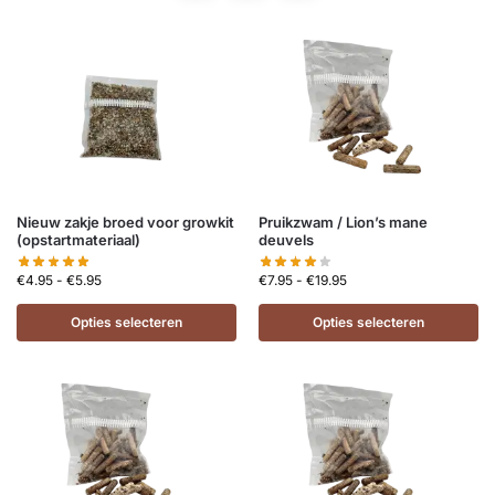
Nieuw zakje broed voor growkit
Pruikzwam / Lion’s mane
(opstartmateriaal)
deuvels
€
4.95
-
€
5.95
€
7.95
-
€
19.95
Opties selecteren
Opties selecteren