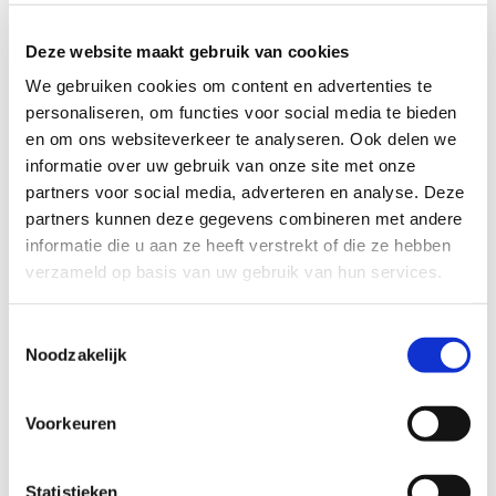
hoogwaardige gedroogde
Deze website maakt gebruik van cookies
oesterzwammen, gekweekt op
We gebruiken cookies om content en advertenties te
koffiedik.
personaliseren, om functies voor social media te bieden
Voldoende hoeveelheid
– Goed
en om ons websiteverkeer te analyseren. Ook delen we
voor ± 25 bitterballen of ± 10
informatie over uw gebruik van onze site met onze
partners voor social media, adverteren en analyse. Deze
kroketten, lang houdbaar en kan
partners kunnen deze gegevens combineren met andere
buiten de koeling bewaard
informatie die u aan ze heeft verstrekt of die ze hebben
worden.
verzameld op basis van uw gebruik van hun services.
T
Noodzakelijk
o
e
s
Voorkeuren
t
e
m
Statistieken