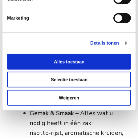
m
i
Marketing
n
g
s
Details tonen
s
e
l
Alles toestaan
e
c
Selectie toestaan
t
i
Kant‑en‑Klaar Oesterzwam
e
Weigeren
Risotto Pakket
Gemak & Smaak
– Alles wat u
nodig heeft in één zak:
risotto‑rijst, aromatische kruiden,