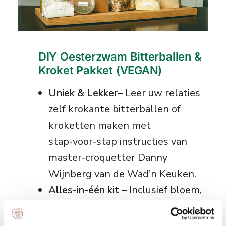
DIY Oesterzwam Bitterballen &
Kroket Pakket (VEGAN)
Uniek & Lekker
– Leer uw relaties
zelf krokante bitterballen of
kroketten maken met
stap‑voor‑stap instructies van
master‑croquetter Danny
Wijnberg van de Wad’n Keuken.
Alles-in-één kit
– Inclusief bloem,
paneermeel, batter mix,
Wad’n spice mix en 100 g