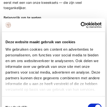
eerst met een van onze kweeksets — die zijn veel
toegankelijker.
Belangrijk om te weten
Niet geschikt voor onze kweeksets of growkits op
koffiedik
Geen handleiding inbegrepen
Deze website maakt gebruik van cookies
Puur los broed, voor wie weet wat ie doet
Vers en kwalitatief mycelium
We gebruiken cookies om content en advertenties te
personaliseren, om functies voor social media te bieden
Wat is reishi broed precies?
en om ons websiteverkeer te analyseren. Ook delen we
informatie over uw gebruik van onze site met onze
Broed is het startmateriaal voor het kweken van paddenstoelen
partners voor social media, adverteren en analyse. Deze
— vergelijkbaar met zaaigoed voor groenten. Het mycelium
partners kunnen deze gegevens combineren met andere
groeit vanuit het broed langzaam door je substraat heen. Reishi
informatie die u aan ze heeft verstrekt of die ze hebben
heeft meer tijd en geduld nodig dan de meeste andere soorten:
verzameld op basis van uw gebruik van hun services.
rekening houden met een incubatietijd van meerdere maanden
is geen uitzondering.
T
Reishi (
Ganoderma lucidum
) groeit van nature op hardhouten