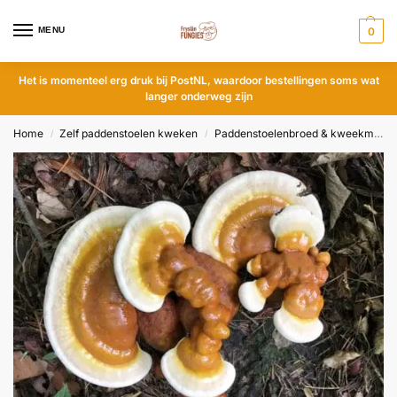
MENU
0
Het is momenteel erg druk bij PostNL, waardoor bestellingen soms wat
langer onderweg zijn
Home
Zelf paddenstoelen kweken
Paddenstoelenbroed & kweekmateriaal
/
/