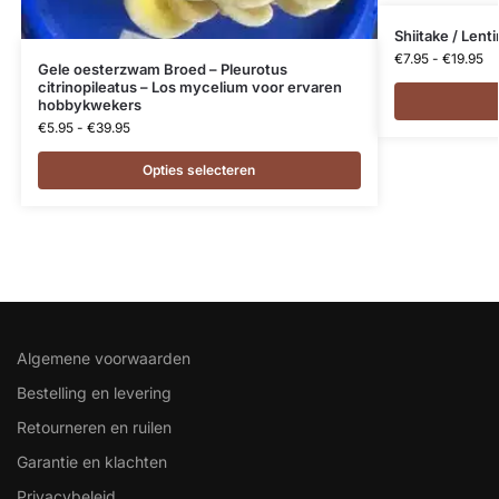
Shiitake / Len
€
7.95
-
€
19.95
Gele oesterzwam Broed – Pleurotus
citrinopileatus – Los mycelium voor ervaren
hobbykwekers
€
5.95
-
€
39.95
Opties selecteren
Algemene voorwaarden
Bestelling en levering
Retourneren en ruilen
Garantie en klachten
Privacybeleid