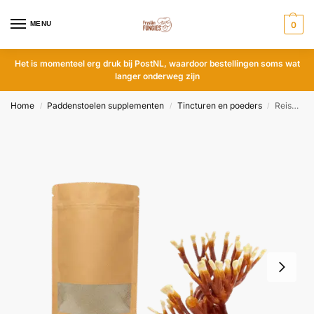
MENU
0
Het is momenteel erg druk bij PostNL, waardoor bestellingen soms wat
langer onderweg zijn
Home
Paddenstoelen supplementen
Tincturen en poeders
Reishi gemalen (25 gram)
/
/
/