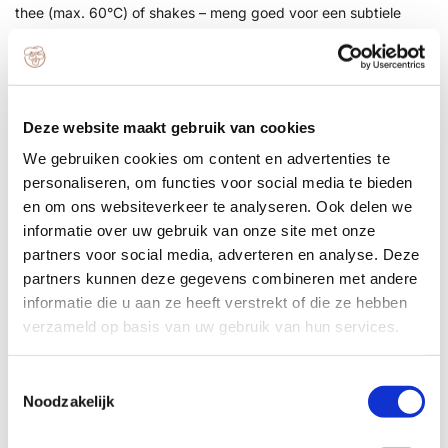
thee (max. 60°C) of shakes – meng goed voor een subtiele
noot. Begin laag en bouw op; een zakje gaat ruim 16 dagen
mee. Bewaar koel en droog.
Dit is geen vervanging voor een
gezonde levensstijl of gevarieerd dieet.
Voedingswaarden per 100 gram
Deze website maakt gebruik van cookies
We gebruiken cookies om content en advertenties te
Voedingswaarde
Hoeveelheid
personaliseren, om functies voor social media te bieden
Energie
245 kcal / 1008 kJ
en om ons websiteverkeer te analyseren. Ook delen we
Eiwitten
8,8 g
informatie over uw gebruik van onze site met onze
Koolhydraten
18 g
partners voor social media, adverteren en analyse. Deze
Vezels
66 g
partners kunnen deze gegevens combineren met andere
Vetten
0,5 g
informatie die u aan ze heeft verstrekt of die ze hebben
Verzadigde vetten
0,1 g
verzameld op basis van uw gebruik van hun services.
Zout
0,03 g
T
Noodzakelijk
o
Beoordelingen
e