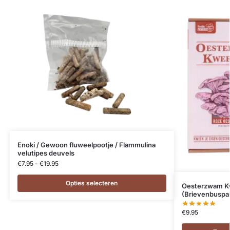
Enoki / Gewoon fluweelpootje / Flammulina
velutipes deuvels
€
7.95
-
€
19.95
Opties selecteren
Oesterzwam Kw
(Brievenbuspa
€
9.95