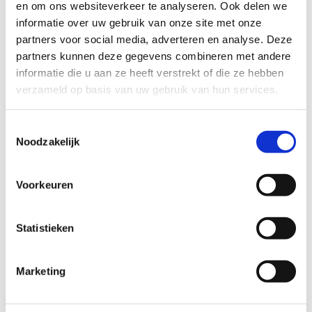
en om ons websiteverkeer te analyseren. Ook delen we
informatie over uw gebruik van onze site met onze
partners voor social media, adverteren en analyse. Deze
partners kunnen deze gegevens combineren met andere
informatie die u aan ze heeft verstrekt of die ze hebben
verzameld op basis van uw gebruik van hun services.
T
Noodzakelijk
o
e
s
Voorkeuren
t
e
m
Statistieken
m
Veelgestelde Vragen over
i
Marketing
n
Lion’s Mane
g
s