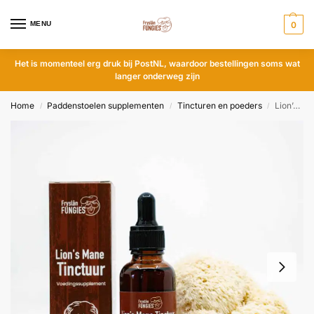
MENU
0
Het is momenteel erg druk bij PostNL, waardoor bestellingen soms wat
langer onderweg zijn
Home
Paddenstoelen supplementen
Tincturen en poeders
Lion’s Mane Tinctuur
/
/
/