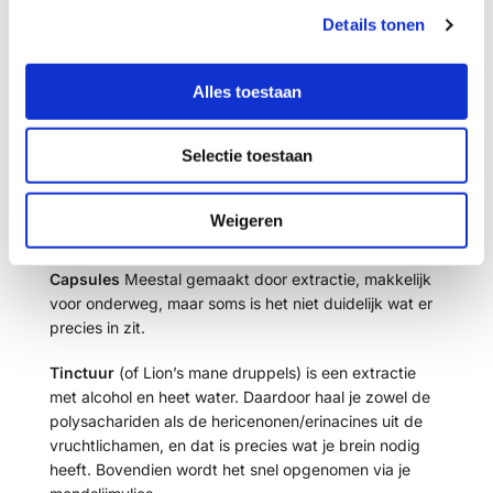
Details tonen
s
Wat is het verschil tussen Lion’s Mane poeder,
e
capsules en tinctuur?
l
Alles toestaan
e
Er zijn verschillende manieren om Lion’s Mane te
c
gebruiken:
Selectie toestaan
t
i
Poeder
is gedroogde en gemalen paddenstoel. Prima
om door je smoothie te doen, maar zonder extractie
e
Weigeren
komen de werkzame stoffen niet goed vrij.
Capsules
Meestal gemaakt door extractie, makkelijk
voor onderweg, maar soms is het niet duidelijk wat er
precies in zit.
Tinctuur
(of Lion’s mane druppels) is een extractie
met alcohol en heet water. Daardoor haal je zowel de
polysachariden als de hericenonen/erinacines uit de
vruchtlichamen, en dat is precies wat je brein nodig
heeft. Bovendien wordt het snel opgenomen via je