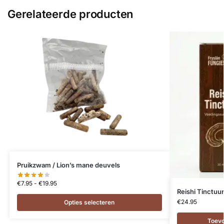
Gerelateerde producten
Pruikzwam / Lion’s mane deuvels
€
7.95
-
€
19.95
Reishi Tinctuur
€
24.95
Opties selecteren
Toev