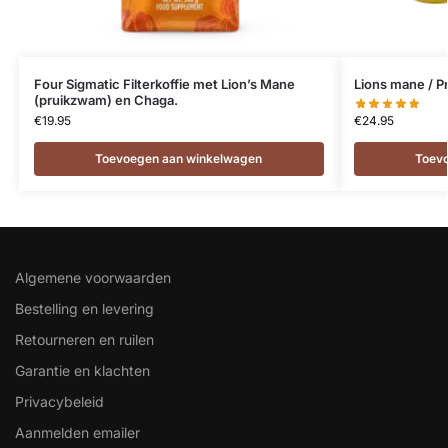
Four Sigmatic Filterkoffie met Lion’s Mane
Lions mane / P
(pruikzwam) en Chaga.
€
24.95
€
19.95
Toev
Toevoegen aan winkelwagen
Algemene voorwaarden
Bestelling en levering
Retourneren en ruilen
Garantie en klachten
Privacybeleid
Aanmelden emailer