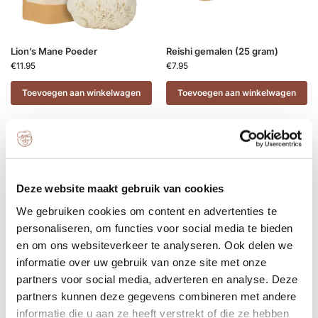
Lion’s Mane Poeder
Reishi gemalen (25 gram)
€
11.95
€
7.95
Toevoegen aan winkelwagen
Toevoegen aan winkelwagen
Deze website maakt gebruik van cookies
We gebruiken cookies om content en advertenties te
personaliseren, om functies voor social media te bieden
en om ons websiteverkeer te analyseren. Ook delen we
Nieuw zakje broed voor growkit
(opstartmateriaal)
informatie over uw gebruik van onze site met onze
partners voor social media, adverteren en analyse. Deze
Four Sigmatic Filterkoffie met
€
4.95
-
€
5.95
partners kunnen deze gegevens combineren met andere
Lion’s Mane (pruikzwam) en
Chaga.
informatie die u aan ze heeft verstrekt of die ze hebben