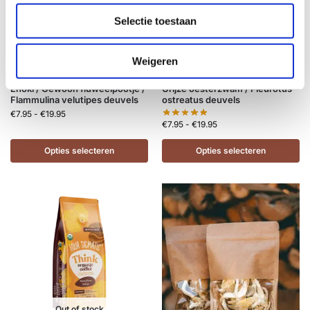
c
Selectie toestaan
t
i
e
Weigeren
Enoki / Gewoon fluweelpootje /
Grijze oesterzwam / Pleurotus
Flammulina velutipes deuvels
ostreatus deuvels
€
7.95
-
€
19.95
€
7.95
-
€
19.95
Opties selecteren
Opties selecteren
Out of stock