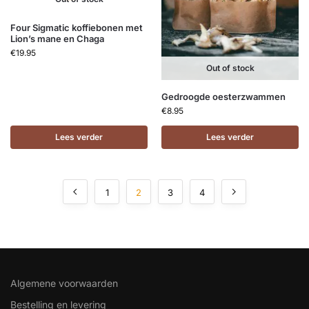
Four Sigmatic koffiebonen met
Lion’s mane en Chaga
€
19.95
Out of stock
Gedroogde oesterzwammen
€
8.95
Lees verder
Lees verder
1
2
3
4
Algemene voorwaarden
Bestelling en levering