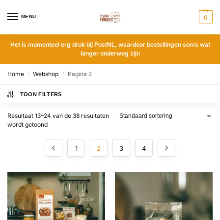
MENU
0
Het is momenteel erg druk bij PostNL, waardoor bestellingen soms wat
langer onderweg zijn
Home
Webshop
Pagina 2
/
/
TOON FILTERS
Resultaat 13–24 van de 38 resultaten
wordt getoond
1
2
3
4