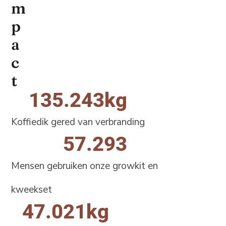
m
p
a
c
t
135.243
kg
Koffiedik gered van verbranding
57.293
Mensen gebruiken onze growkit en
kweekset
47.021
kg