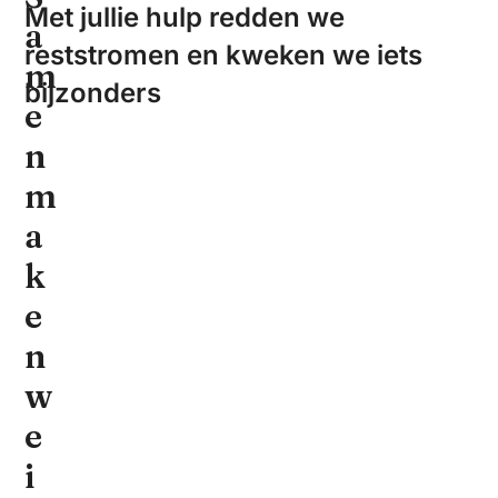
Met jullie hulp redden we
a
reststromen en kweken we iets
m
bijzonders
e
n
m
a
k
e
n
w
e
i