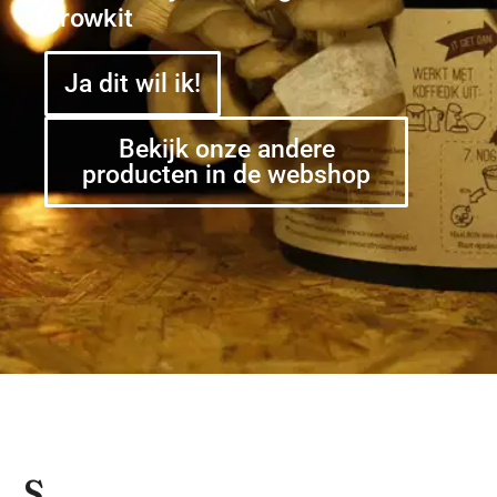
growkit
Ja dit wil ik!
Bekijk onze andere
producten in de webshop
S