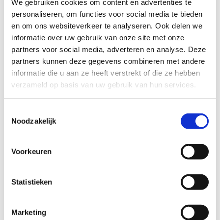
We gebruiken cookies om content en advertenties te
personaliseren, om functies voor social media te bieden
en om ons websiteverkeer te analyseren. Ook delen we
Wat anderen over ons zeggen:
informatie over uw gebruik van onze site met onze
partners voor social media, adverteren en analyse. Deze
Onze favoriete recepten:
partners kunnen deze gegevens combineren met andere
informatie die u aan ze heeft verstrekt of die ze hebben
verzameld op basis van uw gebruik van hun services.
T
Noodzakelijk
o
e
s
Voorkeuren
t
e
m
Statistieken
m
i
Marketing
n