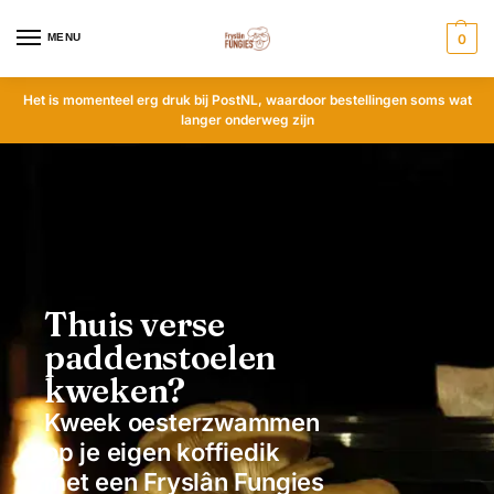
MENU
0
Het is momenteel erg druk bij PostNL, waardoor bestellingen soms wat
langer onderweg zijn
Thuis verse
paddenstoelen
kweken?
Kweek
oesterzwammen
op je eigen koffiedik
met een Fryslân Fungies